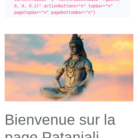
0, 0, 0.2)" actionbuttons="n" topbar="n" 
pagetopbar="n" pagebottombar="n"}
Bienvenue sur la
page Patanjali