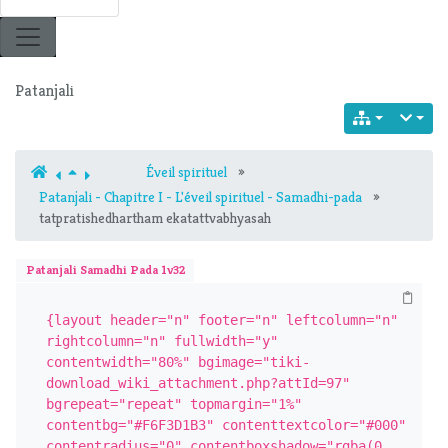
Patanjali
Éveil spirituel
»
Patanjali - Chapitre I - L'éveil spirituel - Samadhi-pada
»
tatpratishedhartham ekatattvabhyasah
Patanjali Samadhi Pada 1v32
{layout header="n" footer="n" leftcolumn="n" 
rightcolumn="n" fullwidth="y" 
contentwidth="80%" bgimage="tiki-
download_wiki_attachment.php?attId=97" 
bgrepeat="repeat" topmargin="1%" 
contentbg="#F6F3D1B3" contenttextcolor="#000" 
contentradius="0" contentboxshadow="rgba(0, 