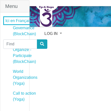
Menu
Ici en Français
Governance
LOG IN
(BlockChain)
Find
Governance -
Organize -
Participate
(BlockChain)
World
Organizations
(Yoga)
Call to action
(Yoga)