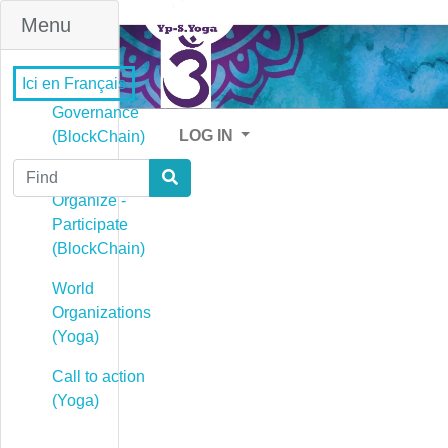
Menu
Ici en Français
Governance
LOG IN
(BlockChain)
Find
Governance -
Organize -
Participate
(BlockChain)
World
Organizations
(Yoga)
Call to action
(Yoga)