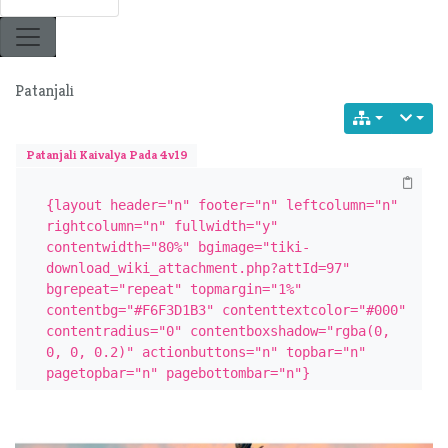
Patanjali
Patanjali Kaivalya Pada 4v19
{layout header="n" footer="n" leftcolumn="n" 
rightcolumn="n" fullwidth="y" 
contentwidth="80%" bgimage="tiki-
download_wiki_attachment.php?attId=97" 
bgrepeat="repeat" topmargin="1%" 
contentbg="#F6F3D1B3" contenttextcolor="#000" 
contentradius="0" contentboxshadow="rgba(0, 
0, 0, 0.2)" actionbuttons="n" topbar="n" 
pagetopbar="n" pagebottombar="n"}