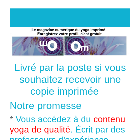
Livré par la poste si vous
souhaitez recevoir une
copie imprimée
Notre promesse
*
Vous accédez à du
contenu
yoga de qualité
. Écrit par des
professeurs d'expérience