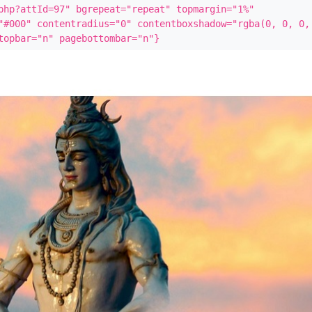
php?attId=97" bgrepeat="repeat" topmargin="1%" 
"#000" contentradius="0" contentboxshadow="rgba(0, 0, 0, 
topbar="n" pagebottombar="n"}