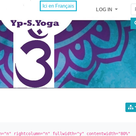
Fi
Ici en Français
LOG IN
n="n" rightcolumn="n" fullwidth="y" contentwidth="80%" 