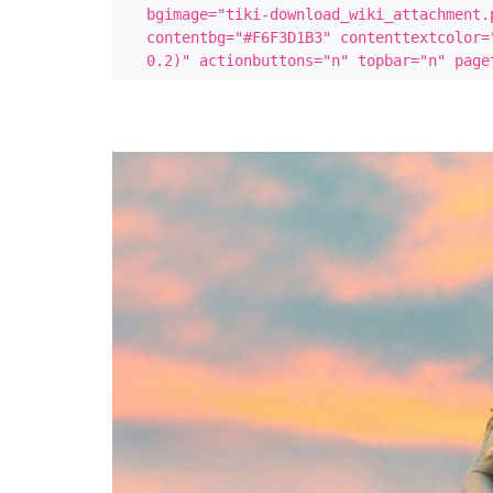
bgimage="tiki-download_wiki_attachment.
contentbg="#F6F3D1B3" contenttextcolor=
0.2)" actionbuttons="n" topbar="n" page