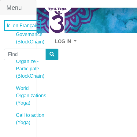
Menu
Ici en Français
Governance
LOG IN
(BlockChain)
Find
Governance -
Organize -
Participate
(BlockChain)
World
Organizations
(Yoga)
Call to action
(Yoga)