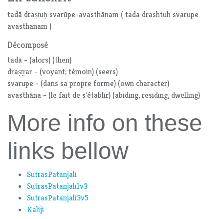
tadā draṣṭuḥ svarūpe-avasthānam ( tada drashtuh svarupe
avasthanam )
Décomposé
tadā - (alors) (then)
draṣṭṛar - (voyant; témoin) (seers)
svarupe - (dans sa propre forme) (own character)
avasthāna - (le fait de s'établir) (abiding, residing, dwelling)
More info on these
links bellow
SutrasPatanjali
SutrasPatanjali1v3
SutrasPatanjali3v5
Kaliji