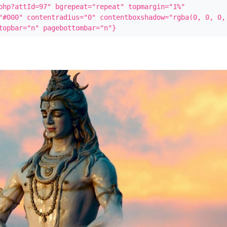
php?attId=97" bgrepeat="repeat" topmargin="1%" 
"#000" contentradius="0" contentboxshadow="rgba(0, 0, 0, 
topbar="n" pagebottombar="n"}