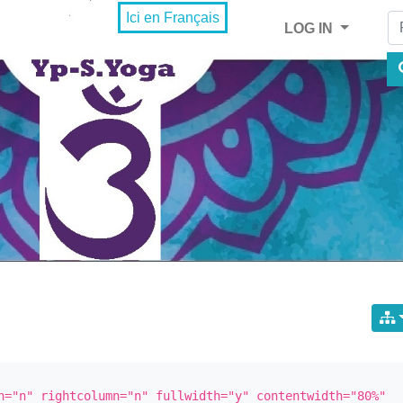
Fi
Ici en Français
LOG IN
n="n" rightcolumn="n" fullwidth="y" contentwidth="80%" 