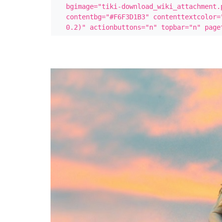
bgimage="tiki-download_wiki_attachment.
contentbg="#F6F3D1B3" contenttextcolor=
0.2)" actionbuttons="n" topbar="n" page