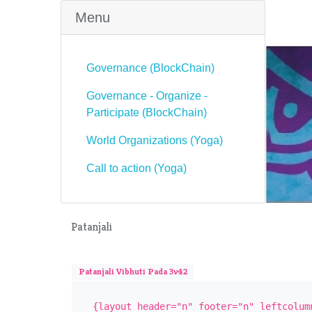
Menu
Governance (BlockChain)
Governance - Organize -
Participate (BlockChain)
World Organizations (Yoga)
Call to action (Yoga)
Patanjali
Patanjali Vibhuti Pada 3v42
{layout header="n" footer="n" leftcolum