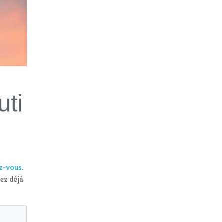
uti
ez-vous
.
vez déjà