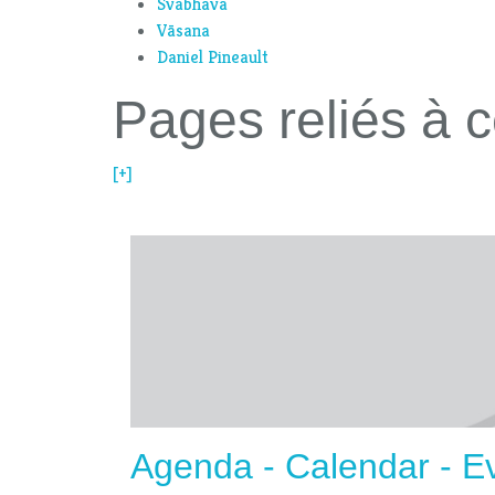
Svabhava
Vāsana
Daniel Pineault
Pages reliés à c
[+]
Agenda - Calendar - E