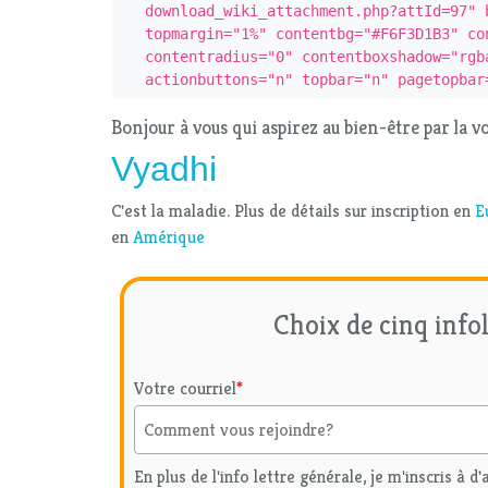
download_wiki_attachment.php?attId=97" b
topmargin="1%" contentbg="#F6F3D1B3" con
contentradius="0" contentboxshadow="rgba
actionbuttons="n" topbar="n" pagetopbar
Bonjour à vous qui aspirez au bien-être par la v
Vyadhi
C'est la maladie. Plus de détails sur inscription en
E
en
Amérique
Choix de cinq infol
Votre courriel
*
En plus de l'info lettre générale, je m'inscris à d