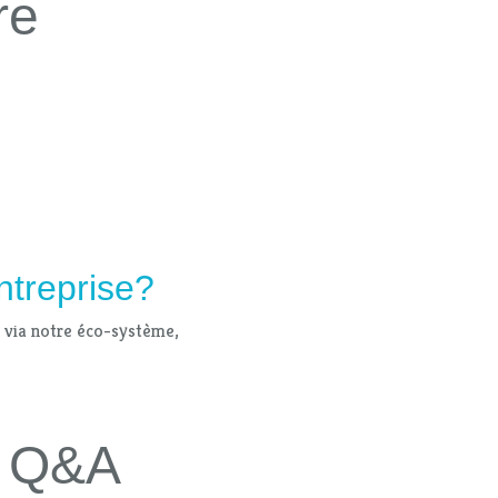
re
ntreprise?
s via notre éco-système,
 - Q&A