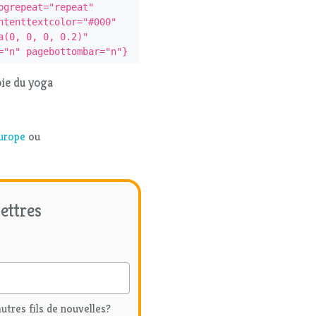
grepeat="repeat" 
tenttextcolor="#000" 
(0, 0, 0, 0.2)" 
="n" pagebottombar="n"}
oie du yoga
urope
ou
ettres
'autres fils de nouvelles?