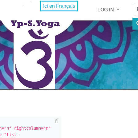
Fi
Ici en Français
LOG IN
="n" rightcolumn="n" 
e="tiki-