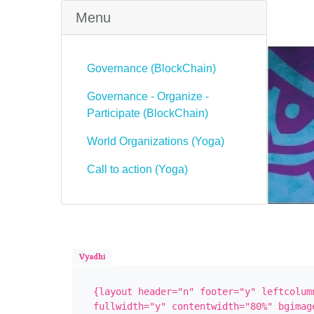
Menu
Governance (BlockChain)
Governance - Organize -
Participate (BlockChain)
World Organizations (Yoga)
Call to action (Yoga)
Vyadhi
{layout header="n" footer="y" leftcolumn
fullwidth="y" contentwidth="80%" bgimag