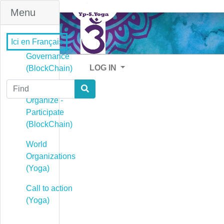
Menu
Ici en Français
Governance
LOG IN
(BlockChain)
Find
Governance -
Organize -
Participate
(BlockChain)
World
Organizations
(Yoga)
Call to action
(Yoga)