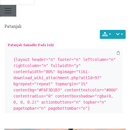
Patanjali
Patanjali Samadhi Pada 1v22
{layout header="n" footer="n" leftcolumn="n" 
rightcolumn="n" fullwidth="y" 
contentwidth="80%" bgimage="tiki-
download_wiki_attachment.php?attId=97" 
bgrepeat="repeat" topmargin="1%" 
contentbg="#F6F3D1B3" contenttextcolor="#000" 
contentradius="0" contentboxshadow="rgba(0, 
0, 0, 0.2)" actionbuttons="n" topbar="n" 
pagetopbar="n" pagebottombar="n"}