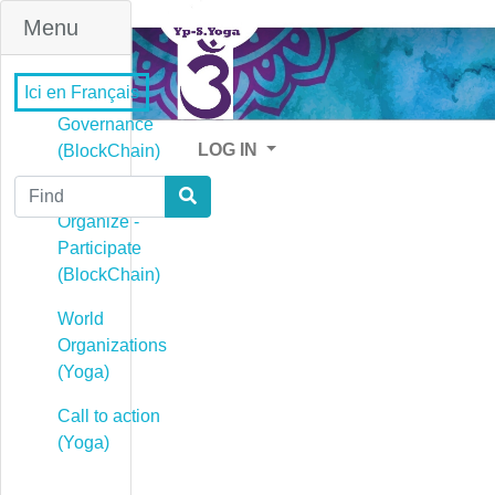
Menu
Ici en Français
Governance
LOG IN
(BlockChain)
Find
Governance -
Organize -
Participate
(BlockChain)
World
Organizations
(Yoga)
Call to action
(Yoga)