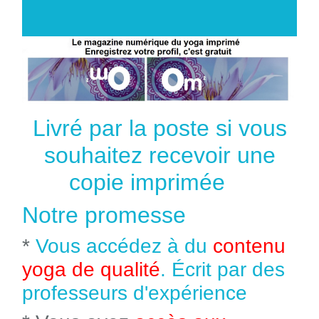
Livré par la poste si vous
souhaitez recevoir une
copie imprimée
Notre promesse
*
Vous accédez à du
contenu
yoga de qualité
. Écrit par des
professeurs d'expérience