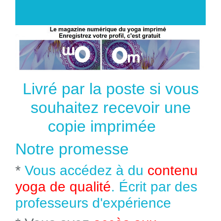
Livré par la poste si vous
souhaitez recevoir une
copie imprimée
Notre promesse
*
Vous accédez à du
contenu
yoga de qualité
. Écrit par des
professeurs d'expérience