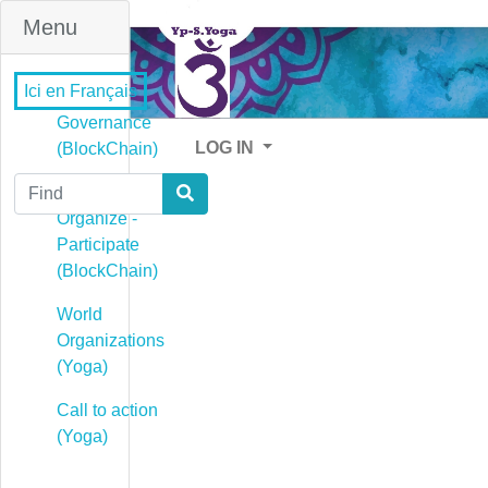
Menu
Ici en Français
Governance
LOG IN
(BlockChain)
Find
Governance -
Organize -
Participate
(BlockChain)
World
Organizations
(Yoga)
Call to action
(Yoga)