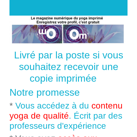
Livré par la poste si vous
souhaitez recevoir une
copie imprimée
Notre promesse
*
Vous accédez à du
contenu
yoga de qualité
. Écrit par des
professeurs d'expérience