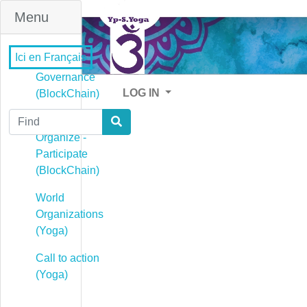
Menu
Ici en Français
Governance
LOG IN
(BlockChain)
Find
Governance -
Organize -
Participate
(BlockChain)
World
Organizations
(Yoga)
Call to action
(Yoga)