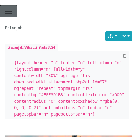
Patanjali
Patanjali Vibhuti Pada 3v24
{layout header="n" footer="n" leftcolumn="n" 
rightcolumn="n" fullwidth="y" 
contentwidth="80%" bgimage="tiki-
download_wiki_attachment.php?attId=97" 
bgrepeat="repeat" topmargin="1%" 
contentbg="#F6F3D1B3" contenttextcolor="#000" 
contentradius="0" contentboxshadow="rgba(0, 
0, 0, 0.2)" actionbuttons="n" topbar="n" 
pagetopbar="n" pagebottombar="n"}