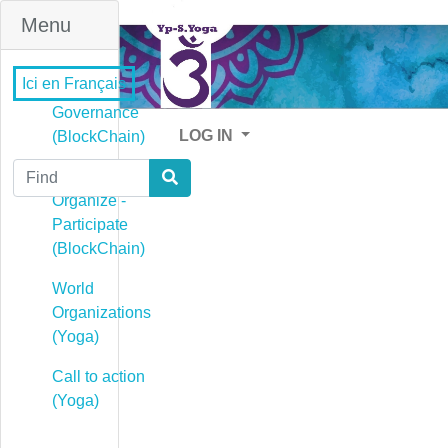
Menu
Ici en Français
Governance
LOG IN
(BlockChain)
Find
Governance -
Organize -
Participate
(BlockChain)
World
Organizations
(Yoga)
Call to action
(Yoga)