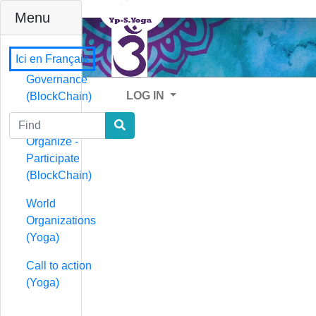
Menu
Ici en Français
Governance
LOG IN
(BlockChain)
Find
Governance -
Organize -
Participate
(BlockChain)
World
Organizations
(Yoga)
Call to action
(Yoga)