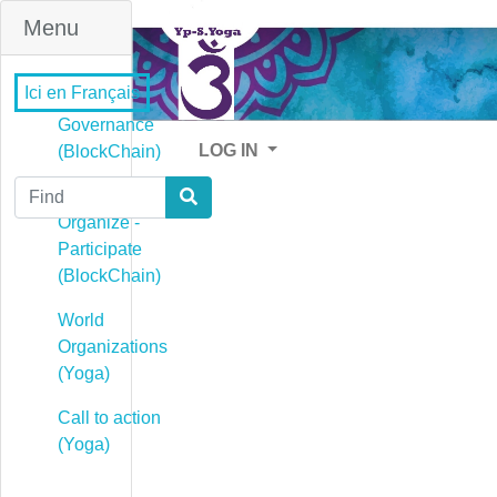
Menu
Ici en Français
Governance
LOG IN
(BlockChain)
Find
Governance -
Organize -
Participate
(BlockChain)
World
Organizations
(Yoga)
Call to action
(Yoga)