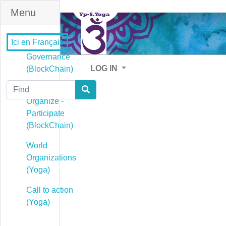
Menu
Ici en Français
Governance
LOG IN
(BlockChain)
Find
Governance -
Organize -
Participate
(BlockChain)
World
Organizations
(Yoga)
Call to action
(Yoga)