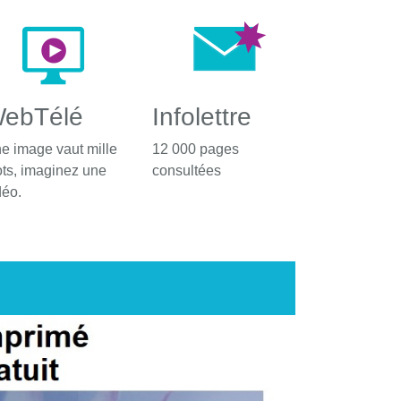
ebTélé
Infolettre
e image vaut mille
12 000 pages
ts, imaginez une
consultées
déo.