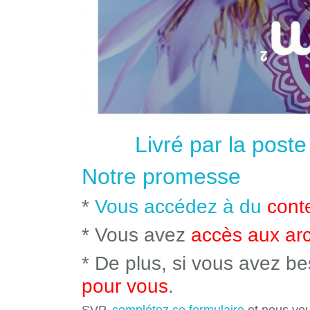
Livré par la post
Notre promesse
*
Vous accédez à du
cont
* Vous avez
accès aux ar
* De plus, si vous avez b
pour vous
.