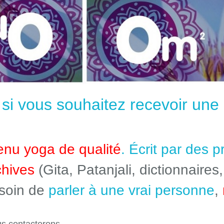
e si vous souhaitez recevoir un
enu yoga de qualité
. Écrit par des 
chives
(Gita, Patanjali, dictionnaires,
esoin de
parler à une vrai personne
,