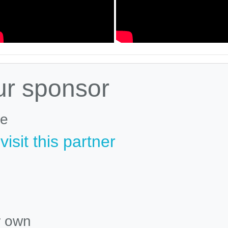
ur sponsor
le
isit this partner
r own