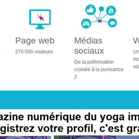
Page web
Médias
W
sociaux
é
270 000 visiteurs
Un
mo
De la pollinisation
vi
croisée à la puissance
2