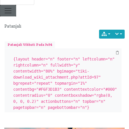
Patanjali
Patanjali Vibhuti Pada 3v34
{layout header="n" footer="n" leftcolumn="n" 
rightcolumn="n" fullwidth="y" 
contentwidth="80%" bgimage="tiki-
download_wiki_attachment.php?attId=97" 
bgrepeat="repeat" topmargin="1%" 
contentbg="#F6F3D1B3" contenttextcolor="#000" 
contentradius="0" contentboxshadow="rgba(0, 
0, 0, 0.2)" actionbuttons="n" topbar="n" 
pagetopbar="n" pagebottombar="n"}