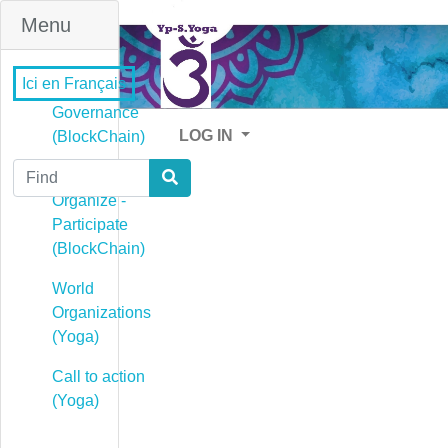
Menu
Ici en Français
Governance
LOG IN
(BlockChain)
Find
Governance -
Organize -
Participate
(BlockChain)
World
Organizations
(Yoga)
Call to action
(Yoga)