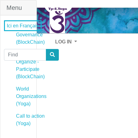
Menu
Ici en Français
Governance
LOG IN
(BlockChain)
Find
Governance -
Organize -
Participate
(BlockChain)
World
Organizations
(Yoga)
Call to action
(Yoga)