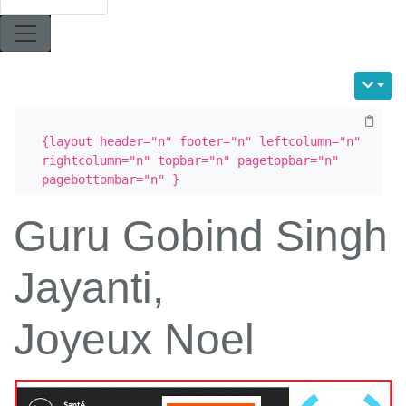
{layout header="n" footer="n" leftcolumn="n" 
rightcolumn="n" topbar="n" pagetopbar="n" 
pagebottombar="n" }
Guru Gobind Singh
Jayanti,
Joyeux Noel