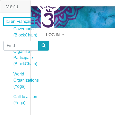
Menu
Ici en Français
Governance
LOG IN
(BlockChain)
Find
Governance -
Organize -
Participate
(BlockChain)
World
Organizations
(Yoga)
Call to action
(Yoga)