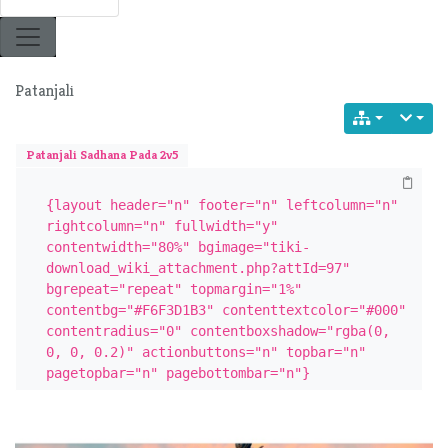
Patanjali
Patanjali Sadhana Pada 2v5
{layout header="n" footer="n" leftcolumn="n" 
rightcolumn="n" fullwidth="y" 
contentwidth="80%" bgimage="tiki-
download_wiki_attachment.php?attId=97" 
bgrepeat="repeat" topmargin="1%" 
contentbg="#F6F3D1B3" contenttextcolor="#000" 
contentradius="0" contentboxshadow="rgba(0, 
0, 0, 0.2)" actionbuttons="n" topbar="n" 
pagetopbar="n" pagebottombar="n"}