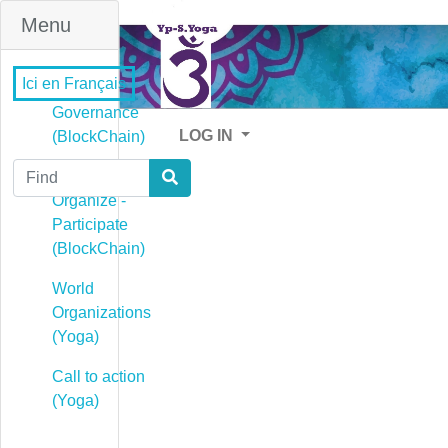
Menu
Ici en Français
Governance
LOG IN
(BlockChain)
Find
Governance -
Organize -
Participate
(BlockChain)
World
Organizations
(Yoga)
Call to action
(Yoga)