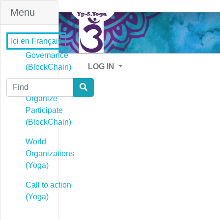
Menu
Ici en Français
Governance
LOG IN
(BlockChain)
Find
Governance -
Organize -
Participate
(BlockChain)
World
Organizations
(Yoga)
Call to action
(Yoga)