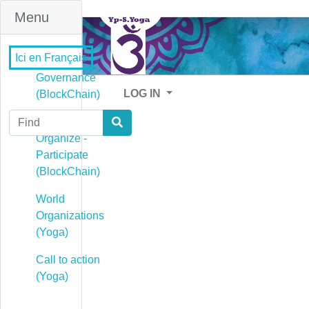
Menu
Ici en Français
Governance
LOG IN
(BlockChain)
Find
Governance -
Organize -
Participate
(BlockChain)
World
Organizations
(Yoga)
Call to action
(Yoga)