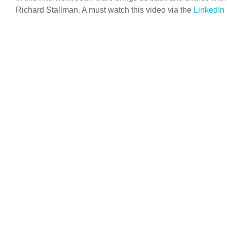
Richard Stallman. A must watch this video via the
LinkedIn 