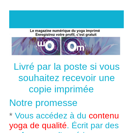
Livré par la poste si vous
souhaitez recevoir une
copie imprimée
Notre promesse
*
Vous accédez à du
contenu
yoga de qualité
. Écrit par des