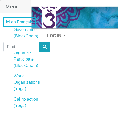
Menu
Ici en Français
Governance
LOG IN
(BlockChain)
Find
Governance -
Organize -
Participate
(BlockChain)
World
Organizations
(Yoga)
Call to action
(Yoga)