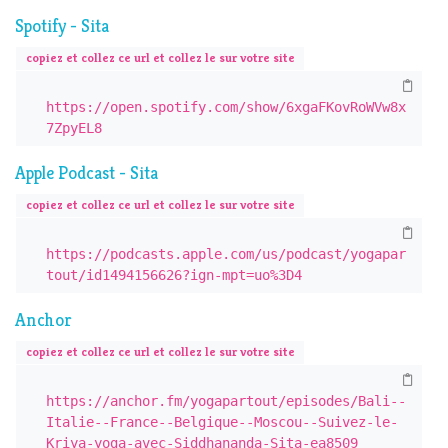
Spotify - Sita
copiez et collez ce url et collez le sur votre site
https://open.spotify.com/show/6xgaFKovRoWVw8x
7ZpyEL8
Apple Podcast - Sita
copiez et collez ce url et collez le sur votre site
https://podcasts.apple.com/us/podcast/yogapar
tout/id1494156626?ign-mpt=uo%3D4
Anchor
copiez et collez ce url et collez le sur votre site
https://anchor.fm/yogapartout/episodes/Bali--
Italie--France--Belgique--Moscou--Suivez-le-
Kriya-yoga-avec-Siddhananda-Sita-ea8509