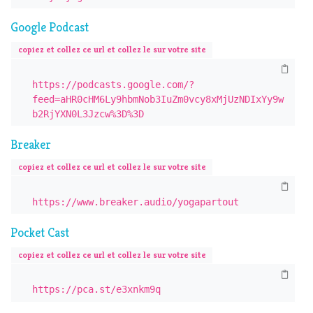
Google Podcast
copiez et collez ce url et collez le sur votre site
https://podcasts.google.com/?
feed=aHR0cHM6Ly9hbmNob3IuZm0vcy8xMjUzNDIxYy9w
b2RjYXN0L3Jzcw%3D%3D
Breaker
copiez et collez ce url et collez le sur votre site
https://www.breaker.audio/yogapartout
Pocket Cast
copiez et collez ce url et collez le sur votre site
https://pca.st/e3xnkm9q