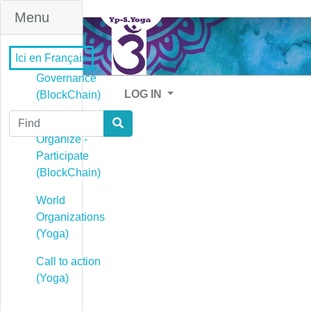
Menu
Ici en Français
Governance
LOG IN
(BlockChain)
Find
Governance -
Organize -
Participate
(BlockChain)
World
Organizations
(Yoga)
Call to action
(Yoga)