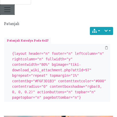
Patanjali
Patanjali Kaivalya Pada 4v27
{layout header="n" footer="n" leftcolumn="n" 
rightcolumn="n" fullwidth="y" 
contentwidth="80%" bgimage="tiki-
download_wiki_attachment.php?attId=97" 
bgrepeat="repeat" topmargin="1%" 
contentbg="#F6F3D1B3" contenttextcolor="#000" 
contentradius="0" contentboxshadow="rgba(0, 
0, 0, 0.2)" actionbuttons="n" topbar="n" 
pagetopbar="n" pagebottombar="n"}