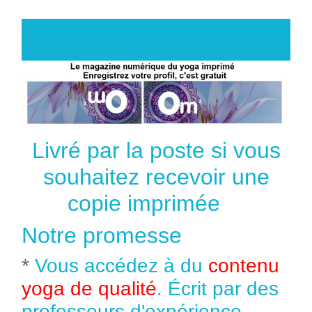
Livré par la poste si vous
souhaitez recevoir une
copie imprimée
Notre promesse
*
Vous accédez à du
contenu
yoga de qualité
. Écrit par des
professeurs d'expérience