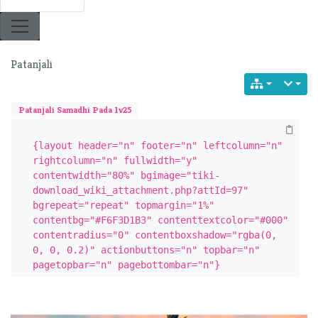
Patanjali
Patanjali Samadhi Pada 1v25
{layout header="n" footer="n" leftcolumn="n" 
rightcolumn="n" fullwidth="y" 
contentwidth="80%" bgimage="tiki-
download_wiki_attachment.php?attId=97" 
bgrepeat="repeat" topmargin="1%" 
contentbg="#F6F3D1B3" contenttextcolor="#000" 
contentradius="0" contentboxshadow="rgba(0, 
0, 0, 0.2)" actionbuttons="n" topbar="n" 
pagetopbar="n" pagebottombar="n"}