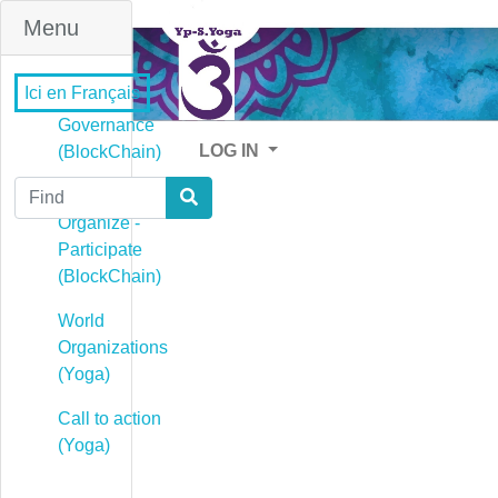
Menu
Ici en Français
Governance
LOG IN
(BlockChain)
Find
Governance -
Organize -
Participate
(BlockChain)
World
Organizations
(Yoga)
Call to action
(Yoga)