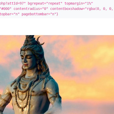
php?attId=97" bgrepeat="repeat" topmargin="1%" 
"#000" contentradius="0" contentboxshadow="rgba(0, 0, 0, 
topbar="n" pagebottombar="n"}