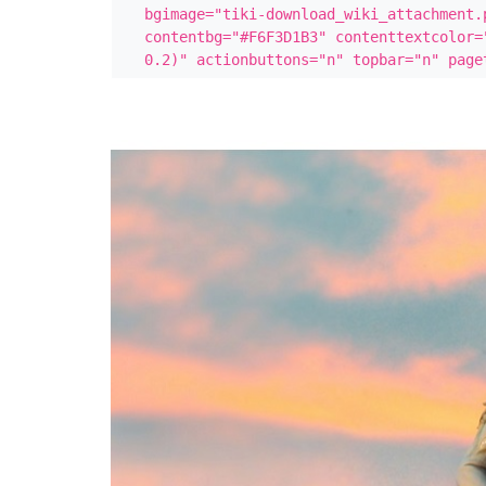
bgimage="tiki-download_wiki_attachment.
contentbg="#F6F3D1B3" contenttextcolor=
0.2)" actionbuttons="n" topbar="n" page