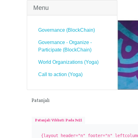
Menu
Governance (BlockChain)
Governance - Organize -
Participate (BlockChain)
World Organizations (Yoga)
Call to action (Yoga)
Patanjali
Patanjali Vibhuti Pada 3v21
{layout header="n" footer="n" leftcolum