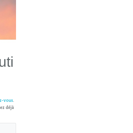
uti
ez-vous
.
vez déjà