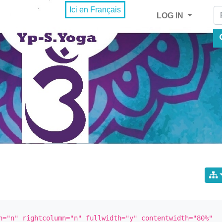
Fi
Ici en Français
LOG IN
n="n" rightcolumn="n" fullwidth="y" contentwidth="80%" 