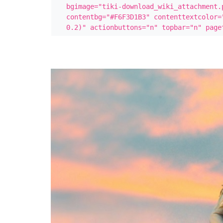
bgimage="tiki-download_wiki_attachment.
contentbg="#F6F3D1B3" contenttextcolor=
0.2)" actionbuttons="n" topbar="n" page