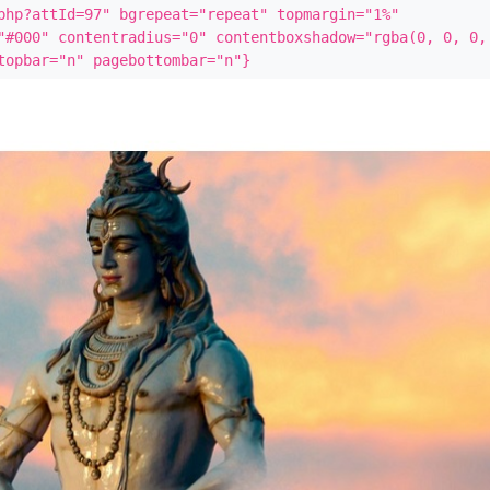
php?attId=97" bgrepeat="repeat" topmargin="1%" 
"#000" contentradius="0" contentboxshadow="rgba(0, 0, 0, 
topbar="n" pagebottombar="n"}