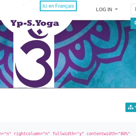
Fi
Ici en Français
LOG IN
n="n" rightcolumn="n" fullwidth="y" contentwidth="80%" 