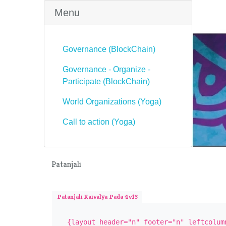
Menu
Governance (BlockChain)
Governance - Organize -
Participate (BlockChain)
World Organizations (Yoga)
Call to action (Yoga)
Patanjali
Patanjali Kaivalya Pada 4v13
{layout header="n" footer="n" leftcolum