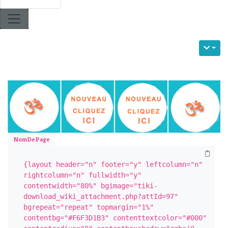
NomDePage
{layout header="n" footer="y" leftcolumn="n" 
rightcolumn="n" fullwidth="y" 
contentwidth="80%" bgimage="tiki-
download_wiki_attachment.php?attId=97" 
bgrepeat="repeat" topmargin="1%" 
contentbg="#F6F3D1B3" contenttextcolor="#000" 