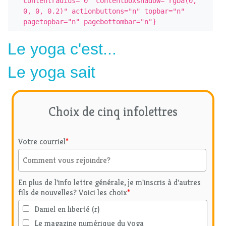
contentradius="0" contentboxshadow="rgba(0, 
0, 0, 0.2)" actionbuttons="n" topbar="n" 
pagetopbar="n" pagebottombar="n"}
Le yoga c'est...
Le yoga sait
Choix de cinq infolettres
Votre courriel
*
En plus de l'info lettre générale, je m'inscris à d'autres
fils de nouvelles? Voici les choix
*
Daniel en liberté (r)
Le magazine numérique du yoga