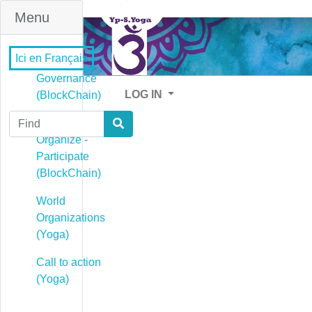
Menu
Ici en Français
Governance
LOG IN
(BlockChain)
Find
Governance -
Organize -
Participate
(BlockChain)
World
Organizations
(Yoga)
Call to action
(Yoga)