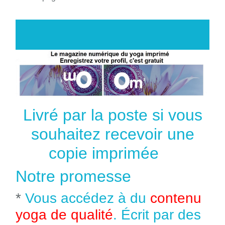
Livré par la poste si vous
souhaitez recevoir une
copie imprimée
Notre promesse
*
Vous accédez à du
contenu
yoga de qualité
. Écrit par des