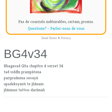
Pas de courriels indésirables, certain, promis.
Questions? - Parlez-nous de vous
Email
Terms
&
Privacy
BG4v34
Bhagavad Gîta chapître 4 verset 34
tad viddhi pranipātena
paripraśnena sevayā
upadeksyanti te jñānam
jñāninas tattva-darśinah