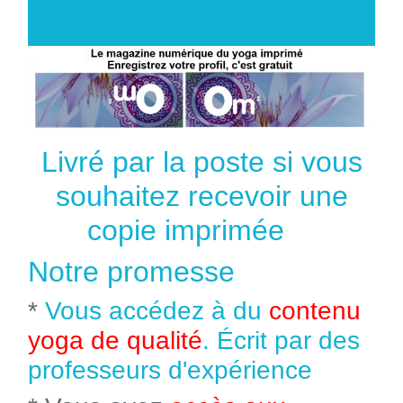
Livré par la poste si vous
souhaitez recevoir une
copie imprimée
Notre promesse
*
Vous accédez à du
contenu
yoga de qualité
. Écrit par des
professeurs d'expérience