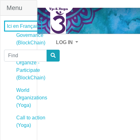
Menu
Ici en Français
Governance
LOG IN
(BlockChain)
Find
Governance -
Organize -
Participate
(BlockChain)
World
Organizations
(Yoga)
Call to action
(Yoga)