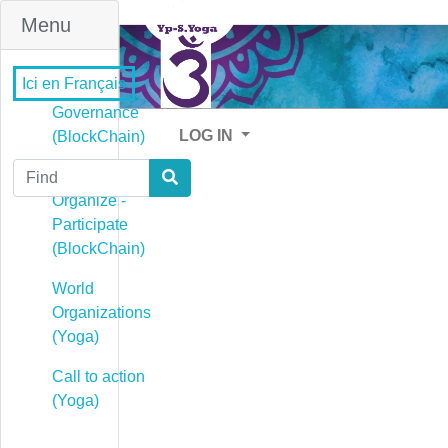
Menu
Ici en Français
Governance
LOG IN
(BlockChain)
Find
Governance -
Organize -
Participate
(BlockChain)
World
Organizations
(Yoga)
Call to action
(Yoga)