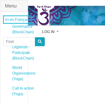
Menu
Ici en Français
Governance
LOG IN
(BlockChain)
Find
Governance -
Organize -
Participate
(BlockChain)
World
Organizations
(Yoga)
Call to action
(Yoga)