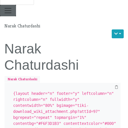
Narak Chaturdashi
Narak
Chaturdashi
Narak Chaturdashi
{layout header="n" footer="y" leftcolumn="n" 
rightcolumn="n" fullwidth="y" 
contentwidth="80%" bgimage="tiki-
download_wiki_attachment.php?attId=97" 
bgrepeat="repeat" topmargin="1%" 
contentbg="#F6F3D1B3" contenttextcolor="#000" 