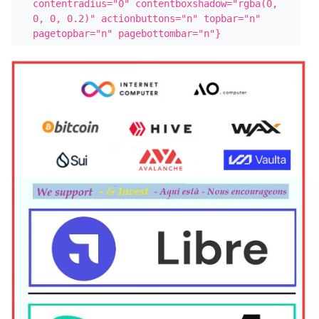
contentradius="0" contentboxshadow="rgba(0, 
0, 0, 0.2)" actionbuttons="n" topbar="n" 
pagetopbar="n" pagebottombar="n"}