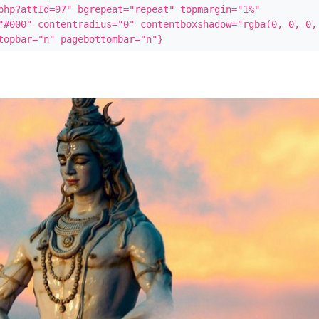
php?attId=97" bgrepeat="repeat" topmargin="1%" 
"#000" contentradius="0" contentboxshadow="rgba(0, 0, 0, 
topbar="n" pagebottombar="n"}