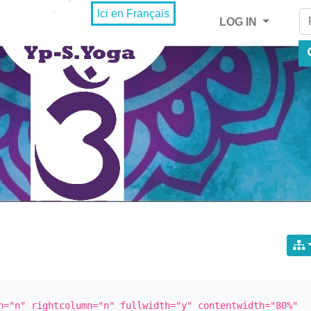
Fi
Ici en Français
LOG IN
n="n" rightcolumn="n" fullwidth="y" contentwidth="80%" 