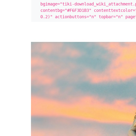
bgimage="tiki-download_wiki_attachment.
contentbg="#F6F3D1B3" contenttextcolor=
0.2)" actionbuttons="n" topbar="n" page