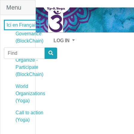
Menu
Ici en Français
Governance
LOG IN
(BlockChain)
Find
Governance -
Organize -
Participate
(BlockChain)
World
Organizations
(Yoga)
Call to action
(Yoga)