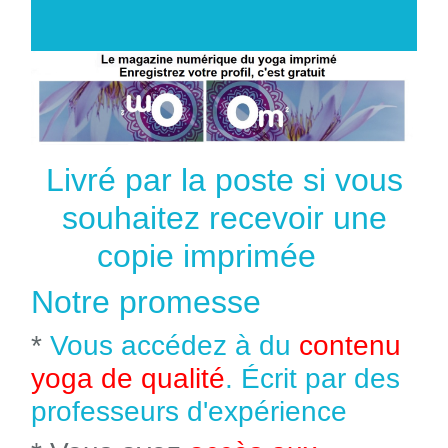
Livré par la poste si vous
souhaitez recevoir une
copie imprimée
Notre promesse
*
Vous accédez à du
contenu
yoga de qualité
. Écrit par des
professeurs d'expérience