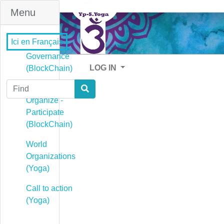
Menu
Ici en Français
Governance
LOG IN
(BlockChain)
Find
Governance -
Organize -
Participate
(BlockChain)
World
Organizations
(Yoga)
Call to action
(Yoga)