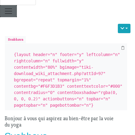
Svabhava
{layout header="n" footer="y" leftcolumn="n" 
rightcolumn="n" fullwidth="y" 
contentwidth="80%" bgimage="tiki-
download_wiki_attachment.php?attId=97" 
bgrepeat="repeat" topmargin="1%" 
contentbg="#F6F3D1B3" contenttextcolor="#000" 
contentradius="0" contentboxshadow="rgba(0, 
0, 0, 0.2)" actionbuttons="n" topbar="n" 
pagetopbar="n" pagebottombar="n"}
Bonjour à vous qui aspirez au bien-être par la voie
du yoga