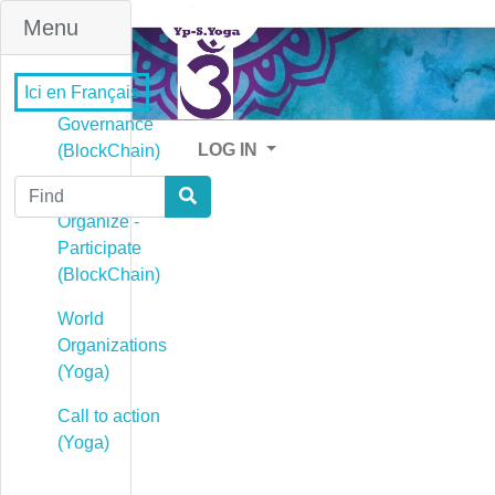
Menu
Ici en Français
Governance
LOG IN
(BlockChain)
Find
Governance -
Organize -
Participate
(BlockChain)
World
Organizations
(Yoga)
Call to action
(Yoga)