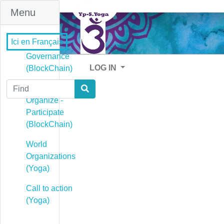
Menu
Ici en Français
Governance
LOG IN
(BlockChain)
Find
Governance -
Organize -
Participate
(BlockChain)
World
Organizations
(Yoga)
Call to action
(Yoga)