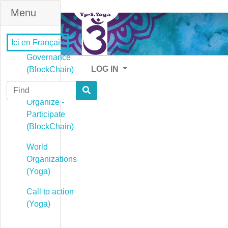
Menu
Ici en Français
Governance
LOG IN
(BlockChain)
Find
Governance -
Organize -
Participate
(BlockChain)
World
Organizations
(Yoga)
Call to action
(Yoga)