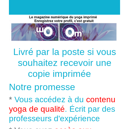
Livré par la poste si vous
souhaitez recevoir une
copie imprimée
Notre promesse
*
Vous accédez à du
contenu
yoga de qualité
. Écrit par des
professeurs d'expérience