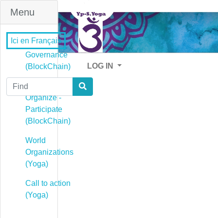
Menu
Ici en Français
Governance
LOG IN
(BlockChain)
Find
Governance -
Organize -
Participate
(BlockChain)
World
Organizations
(Yoga)
Call to action
(Yoga)