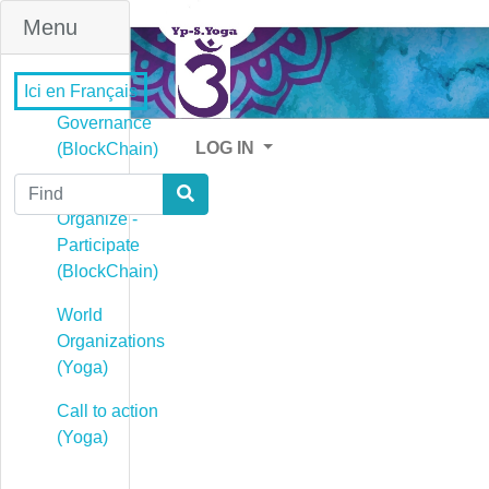
Menu
Ici en Français
Governance
LOG IN
(BlockChain)
Find
Governance -
Organize -
Participate
(BlockChain)
World
Organizations
(Yoga)
Call to action
(Yoga)