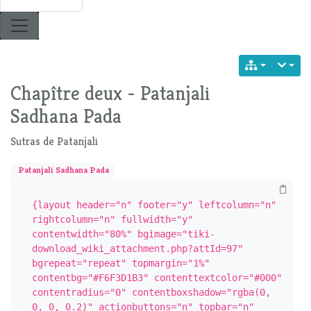
Chapître deux - Patanjali
Sadhana Pada
Sutras de Patanjali
Patanjali Sadhana Pada
{layout header="n" footer="y" leftcolumn="n" 
rightcolumn="n" fullwidth="y" 
contentwidth="80%" bgimage="tiki-
download_wiki_attachment.php?attId=97" 
bgrepeat="repeat" topmargin="1%" 
contentbg="#F6F3D1B3" contenttextcolor="#000" 
contentradius="0" contentboxshadow="rgba(0, 
0, 0, 0.2)" actionbuttons="n" topbar="n" 