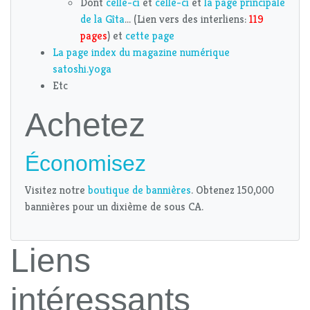
Dont
celle-ci
et
celle-ci
et
la page principale
de la Gîta
... (Lien vers des interliens:
119
pages
) et
cette page
La page index du magazine numérique
satoshi.yoga
Etc
Achetez
Économisez
Visitez notre
boutique de bannières
. Obtenez 150,000
bannières pour un dixième de sous CA.
Liens
intéressants