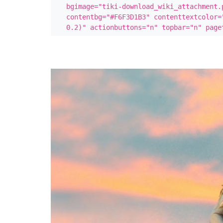
bgimage="tiki-download_wiki_attachment.
contentbg="#F6F3D1B3" contenttextcolor=
0.2)" actionbuttons="n" topbar="n" page