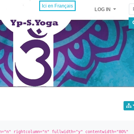
Fi
Ici en Français
LOG IN
n="n" rightcolumn="n" fullwidth="y" contentwidth="80%" 