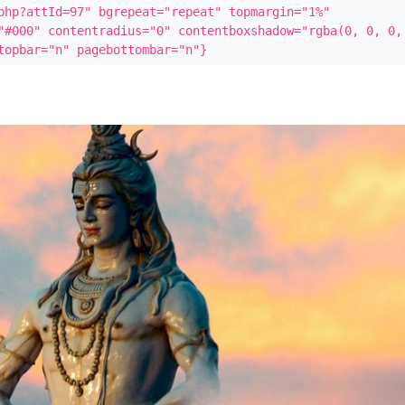
php?attId=97" bgrepeat="repeat" topmargin="1%" 
"#000" contentradius="0" contentboxshadow="rgba(0, 0, 0, 
topbar="n" pagebottombar="n"}