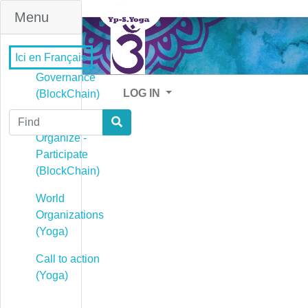
Menu
Ici en Français
Governance
LOG IN
(BlockChain)
Find
Governance -
Organize -
Participate
(BlockChain)
World
Organizations
(Yoga)
Call to action
(Yoga)