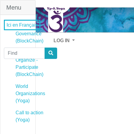
Menu
Ici en Français
Governance
LOG IN
(BlockChain)
Find
Governance -
Organize -
Participate
(BlockChain)
World
Organizations
(Yoga)
Call to action
(Yoga)