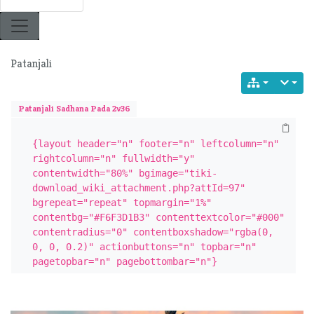
Patanjali
Patanjali Sadhana Pada 2v36
{layout header="n" footer="n" leftcolumn="n" 
rightcolumn="n" fullwidth="y" 
contentwidth="80%" bgimage="tiki-
download_wiki_attachment.php?attId=97" 
bgrepeat="repeat" topmargin="1%" 
contentbg="#F6F3D1B3" contenttextcolor="#000" 
contentradius="0" contentboxshadow="rgba(0, 
0, 0, 0.2)" actionbuttons="n" topbar="n" 
pagetopbar="n" pagebottombar="n"}