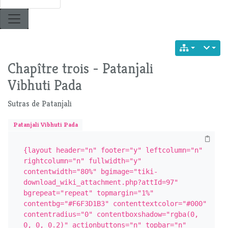
Chapître trois - Patanjali
Vibhuti Pada
Sutras de Patanjali
Patanjali Vibhuti Pada
{layout header="n" footer="y" leftcolumn="n" 
rightcolumn="n" fullwidth="y" 
contentwidth="80%" bgimage="tiki-
download_wiki_attachment.php?attId=97" 
bgrepeat="repeat" topmargin="1%" 
contentbg="#F6F3D1B3" contenttextcolor="#000" 
contentradius="0" contentboxshadow="rgba(0, 
0, 0, 0.2)" actionbuttons="n" topbar="n" 