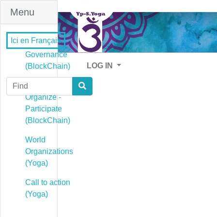
Menu
Ici en Français
Governance
LOG IN
(BlockChain)
Find
Governance -
Organize -
Participate
(BlockChain)
World
Organizations
(Yoga)
Call to action
(Yoga)