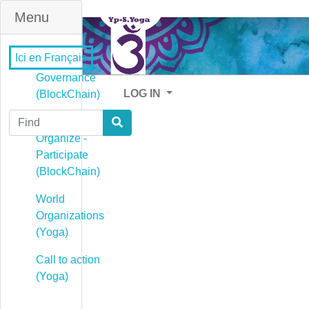
Menu
Ici en Français
Governance
LOG IN
(BlockChain)
Find
Governance -
Organize -
Participate
(BlockChain)
World
Organizations
(Yoga)
Call to action
(Yoga)