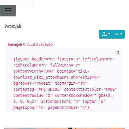
Patanjali
Patanjali Vibhuti Pada 3v50
{layout header="n" footer="n" leftcolumn="n" 
rightcolumn="n" fullwidth="y" 
contentwidth="80%" bgimage="tiki-
download_wiki_attachment.php?attId=97" 
bgrepeat="repeat" topmargin="1%" 
contentbg="#F6F3D1B3" contenttextcolor="#000" 
contentradius="0" contentboxshadow="rgba(0, 
0, 0, 0.2)" actionbuttons="n" topbar="n" 
pagetopbar="n" pagebottombar="n"}