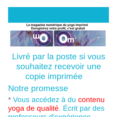
Livré par la poste si vous
souhaitez recevoir une
copie imprimée
Notre promesse
*
Vous accédez à du
contenu
yoga de qualité
. Écrit par des
professeurs d'expérience