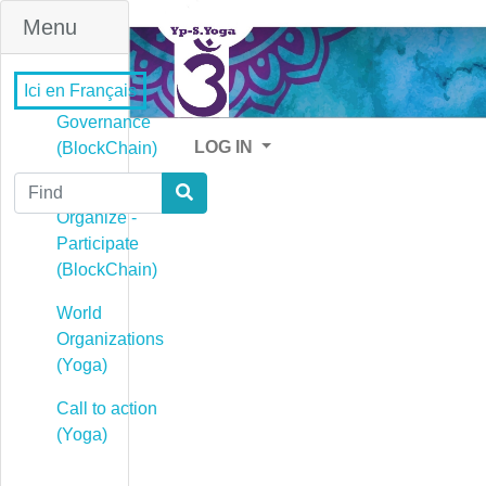
Menu
Ici en Français
Governance
LOG IN
(BlockChain)
Find
Governance -
Organize -
Participate
(BlockChain)
World
Organizations
(Yoga)
Call to action
(Yoga)