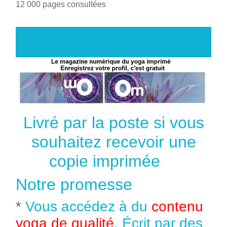
12 000 pages consultées
Livré par la poste si vous
souhaitez recevoir une
copie imprimée
Notre promesse
*
Vous accédez à du
contenu
yoga de qualité
. Écrit par des