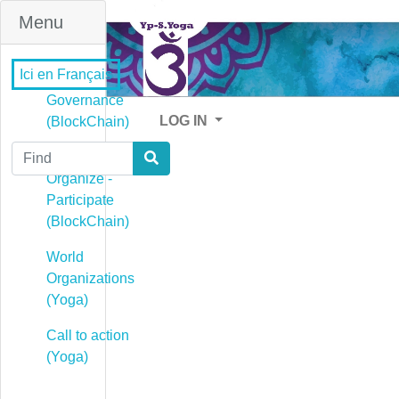
Menu
Ici en Français
Governance
LOG IN
(BlockChain)
Find
Governance -
Organize -
Participate
(BlockChain)
World
Organizations
(Yoga)
Call to action
(Yoga)