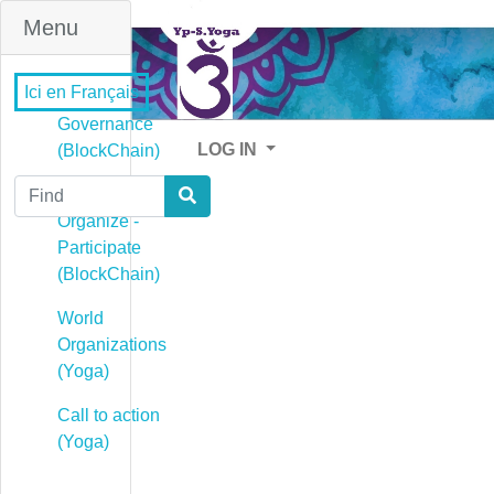
Menu
Ici en Français
Governance
LOG IN
(BlockChain)
Find
Governance -
Organize -
Participate
(BlockChain)
World
Organizations
(Yoga)
Call to action
(Yoga)