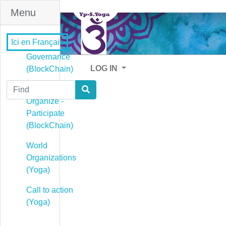
Menu
Ici en Français
Governance
LOG IN
(BlockChain)
Find
Governance -
Organize -
Participate
(BlockChain)
World
Organizations
(Yoga)
Call to action
(Yoga)