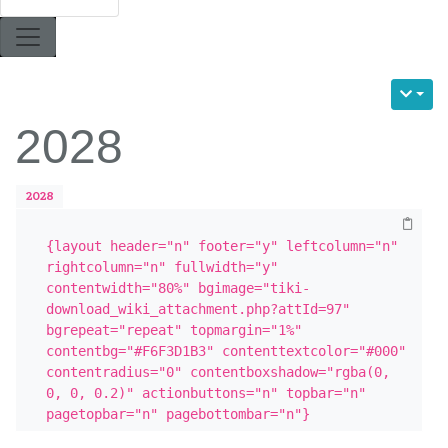
2028
2028
{layout header="n" footer="y" leftcolumn="n" 
rightcolumn="n" fullwidth="y" 
contentwidth="80%" bgimage="tiki-
download_wiki_attachment.php?attId=97" 
bgrepeat="repeat" topmargin="1%" 
contentbg="#F6F3D1B3" contenttextcolor="#000" 
contentradius="0" contentboxshadow="rgba(0, 
0, 0, 0.2)" actionbuttons="n" topbar="n" 
pagetopbar="n" pagebottombar="n"}