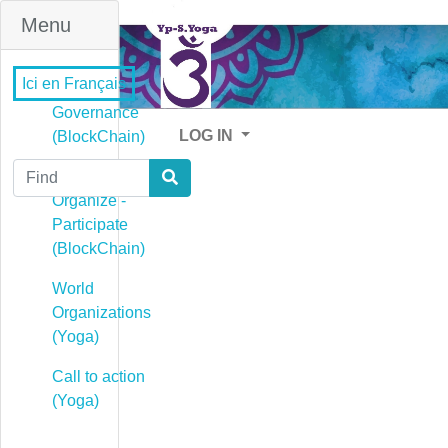
Menu
Ici en Français
Governance
LOG IN
(BlockChain)
Find
Governance -
Organize -
Participate
(BlockChain)
World
Organizations
(Yoga)
Call to action
(Yoga)