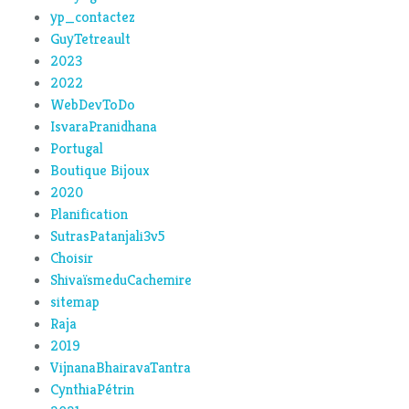
yp_contactez
GuyTetreault
2023
2022
WebDevToDo
IsvaraPranidhana
Portugal
Boutique Bijoux
2020
Planification
SutrasPatanjali3v5
Choisir
ShivaïsmeduCachemire
sitemap
Raja
2019
VijnanaBhairavaTantra
CynthiaPétrin