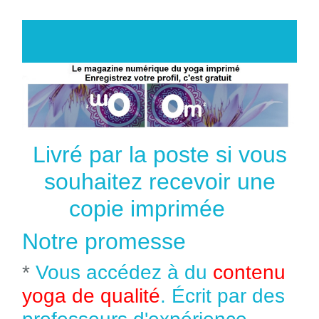
Livré par la poste si vous
souhaitez recevoir une
copie imprimée
Notre promesse
*
Vous accédez à du
contenu
yoga de qualité
. Écrit par des