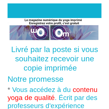
Livré par la poste si vous
souhaitez recevoir une
copie imprimée
Notre promesse
*
Vous accédez à du
contenu
yoga de qualité
. Écrit par des
professeurs d'expérience