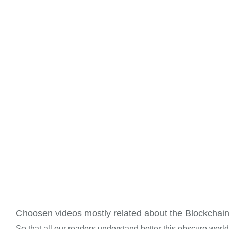
Choosen videos mostly related about the Blockchai
So that all our readers understand better this obscure worl