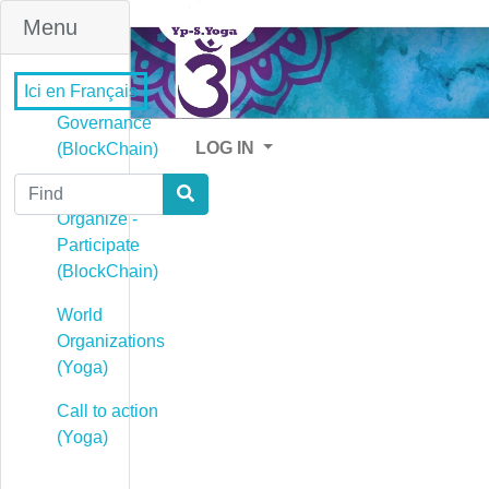
Menu
Ici en Français
Governance
LOG IN
(BlockChain)
Find
Governance -
Organize -
Participate
(BlockChain)
World
Organizations
(Yoga)
Call to action
(Yoga)