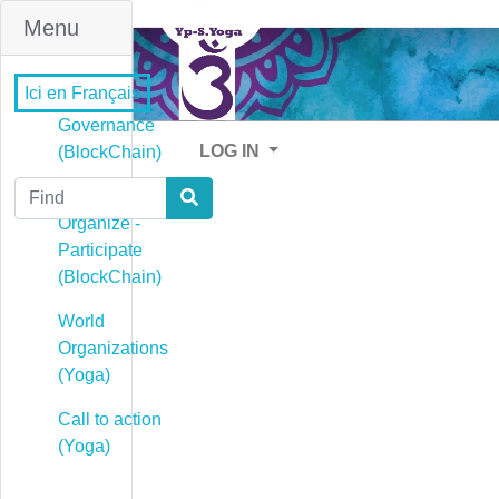
Menu
Ici en Français
Governance
LOG IN
(BlockChain)
Find
Governance -
Organize -
Participate
(BlockChain)
World
Organizations
(Yoga)
Call to action
(Yoga)